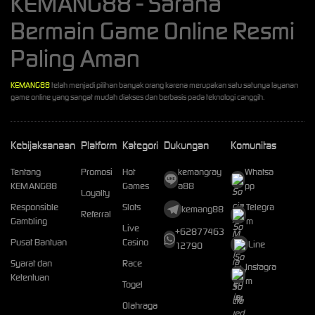
KEMANG88 - Sarana
Bermain Game Online Resmi
Paling Aman
KEMANG88
telah menjadi pilihan banyak orang karena merupakan satu satunya layanan
game online yang sangat mudah diakses dan berbasis pada teknologi canggih.
Kebijaksanaan
Platform
Kategori
Dukungan
Komunitas
Tentang
Promosi
Hot
kemangray
Whatsa
KEMANG88
Games
a88
pp
Loyalty
Responsible
Slots
Telegra
kemang88
Referral
Gambling
m
Live
+62877463
Pusat Bantuan
Casino
Line
12790
Syarat dan
Race
Instagra
Ketentuan
m
Togel
Olahraga