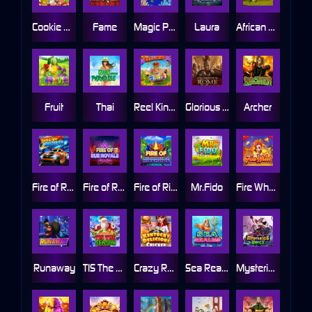
Cookie Pop
Fame
Magic Pearl
Laura
African Wildlife
Fruit
Thai
Reel King Mega
Glorious Rome
Archer
Fire of Route 66
Fire of Rue Royale
Fire of Riverside
Mr.Fido
Fire Wheel
Runaway
TIS The Season
Crazy Restaurant
Sea Realms
Mysterious Witch