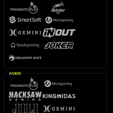
Arcade