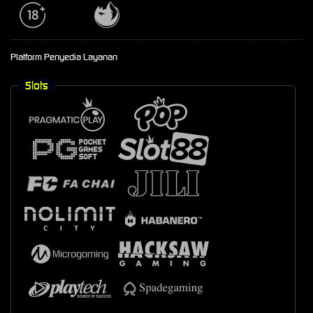
Platform Penyedia Layanan
Slots