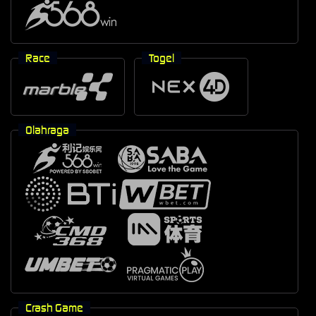
Race
Togel
Olahraga
Crash Game