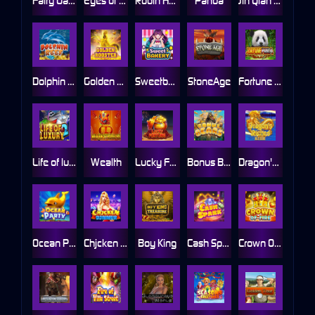
Fairy Garden
Eyes of Fortune
Robin Hood
Panda
Jin Qian Wa
Dolphin Reef
Golden Rooster
Sweetbakery
StoneAge
Fortune Panda
Life of luxury II
Wealth
Lucky Fortune
Bonus Bears
Dragon's Riches
Ocean Party
Chjcken Djnner
Boy King
Cash Spark
Crown Of Fire