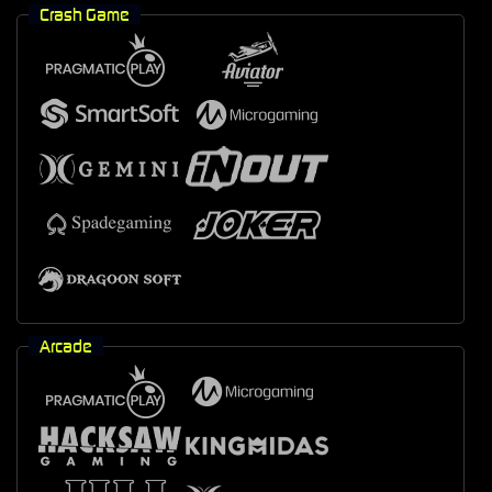
Crash Game
Arcade