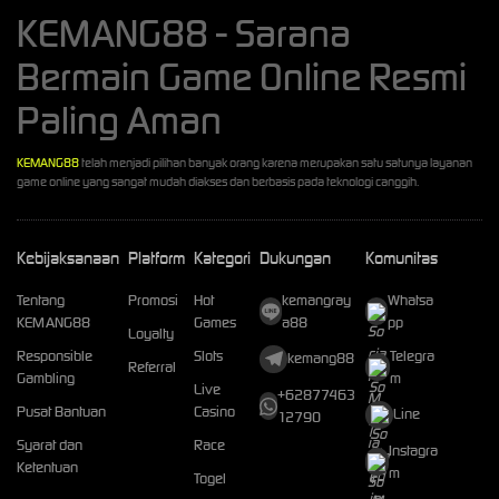
KEMANG88 - Sarana
Bermain Game Online Resmi
Paling Aman
KEMANG88
telah menjadi pilihan banyak orang karena merupakan satu satunya layanan
game online yang sangat mudah diakses dan berbasis pada teknologi canggih.
Kebijaksanaan
Platform
Kategori
Dukungan
Komunitas
Tentang
Promosi
Hot
kemangray
Whatsa
KEMANG88
Games
a88
pp
Loyalty
Responsible
Slots
Telegra
kemang88
Referral
Gambling
m
Live
+62877463
Pusat Bantuan
Casino
Line
12790
Syarat dan
Race
Instagra
Ketentuan
m
Togel