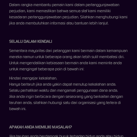
Dalam rangka membantu pemain kami dalam pertanggunjawaban
perjudian, kami memastikan bahwa semua staf kami memiliki
kesadaran pertanggunjawaban perjudian. Silahkan menghubungi kami
jika anda membutuhkan informasi atau bantuan lebih lanjut.
SELALU DALAM KENDALI
Sementara mayoritas dari pelanggan kami bermain dalam kemampuan
mereka namun untuk beberapa orang akan lebih sulit membatasi diri.
Untuk mengendalikan kebiasaan bermain anda kami meminta anda
untuk mengingat beberapa poin di bawah ini:
Hindari mengejar kekalahan.
Hanya bertaruh jika anda yakin dapat menutup kekalahan anda.
Selalu perhatikan waktu dan mengamati penggunaan dana anda.
Jika anda ingin berbicara dengan seseorang yang berkaitan dengan
taruhan anda, silahkan hubungi satu dari organisasi yang tertera di
bawah ini.
APAKAH ANDA MEMILIKI MASALAH?
Jika taruhan anda berdampak buruk terhadap hidup anda atau hidup