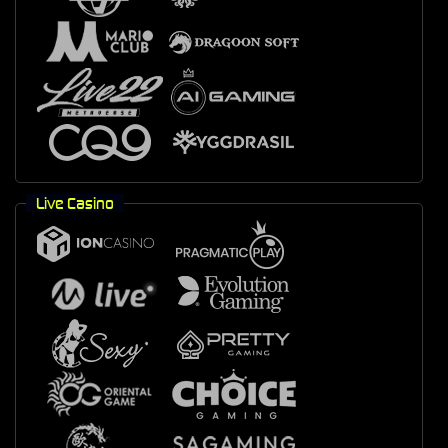
Live Casino