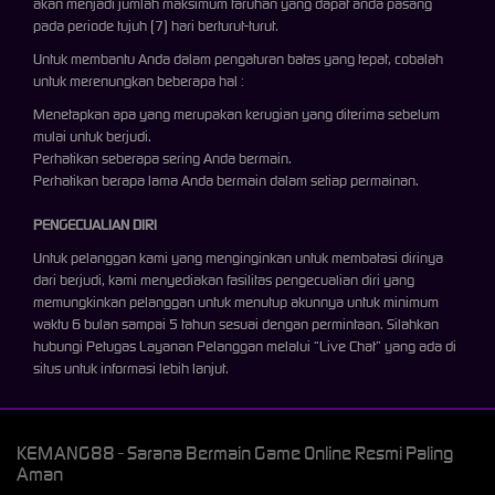
akan menjadi jumlah maksimum taruhan yang dapat anda pasang
pada periode tujuh (7) hari berturut-turut.
Untuk membantu Anda dalam pengaturan batas yang tepat, cobalah
untuk merenungkan beberapa hal :
Menetapkan apa yang merupakan kerugian yang diterima sebelum
mulai untuk berjudi.
Perhatikan seberapa sering Anda bermain.
Perhatikan berapa lama Anda bermain dalam setiap permainan.
PENGECUALIAN DIRI
Untuk pelanggan kami yang menginginkan untuk membatasi dirinya
dari berjudi, kami menyediakan fasilitas pengecualian diri yang
memungkinkan pelanggan untuk menutup akunnya untuk minimum
waktu 6 bulan sampai 5 tahun sesuai dengan permintaan. Silahkan
hubungi Petugas Layanan Pelanggan melalui “Live Chat” yang ada di
situs untuk informasi lebih lanjut.
KEMANG88 - Sarana Bermain Game Online Resmi Paling
Aman