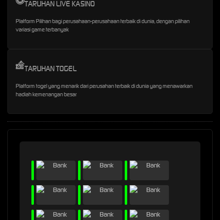
TARUHAN LIVE KASINO
Platform Pilihan bagi perusahaan-perusahaan terbaik di dunia, dengan pilihan
variasi game terbanyak
TARUHAN TOGEL
Platform togel yang menarik dari perusahan terbaik di dunia yang menawarkan
hadiah kemenangan besar