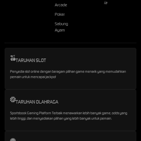
Arcade
Poker
Sabung
Ayam
TARUHAN SLOT
Penyedia slot online dengan beragam pilihan game menarik yang memudahkan
pemain untuk mencapai jackpot
TARUHAN OLAHRAGA
Sportsbook Gaming Platform Terbaik menawarkan lebih banyak game, odds yang
lebih tinggi, dan menyediakan pilihan yang lebih banyak untuk pemain.