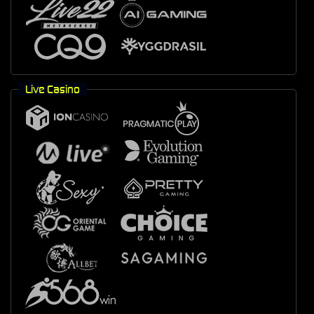
Live Casino