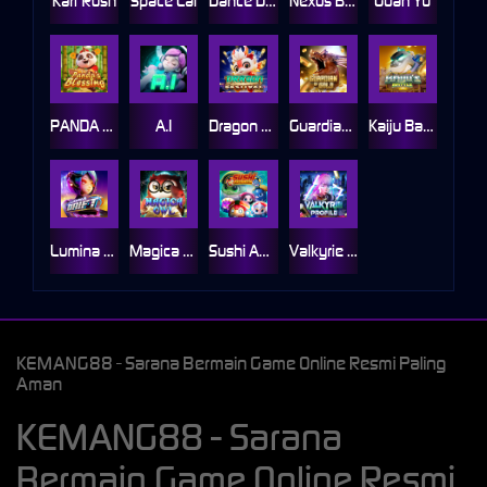
Kart Rush
Space Cat
Dance Dance Dance
Nexus Blade
Guan Yu
PANDA BLESSING
A.I
Dragon Festive
Guardian of Gold
Kaiju Battle
Lumina Drift
Magica Owl
Sushi Avenger
Valkyrie Profile
KEMANG88 - Sarana Bermain Game Online Resmi Paling
Aman
KEMANG88 - Sarana
Bermain Game Online Resmi