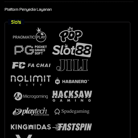
Platform Penyedia Layanan
Slots