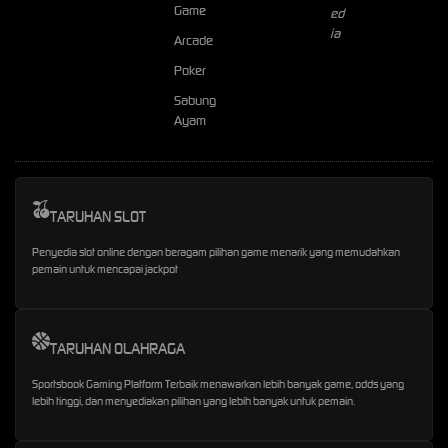
Game
Arcade
Poker
Sabung
Ayam
TARUHAN SLOT
Penyedia slot online dengan beragam pilihan game menarik yang memudahkan
pemain untuk mencapai jackpot
TARUHAN OLAHRAGA
Sportsbook Gaming Platform Terbaik menawarkan lebih banyak game, odds yang
lebih tinggi, dan menyediakan pilihan yang lebih banyak untuk pemain.