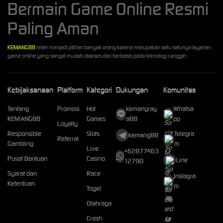
Bermain Game Online Resmi
Paling Aman
KEMANG88
telah menjadi pilihan banyak orang karena merupakan satu satunya layanan
game online yang sangat mudah diakses dan berbasis pada teknologi canggih.
Kebijaksanaan
Platform
Kategori
Dukungan
Komunitas
Tentang
Promosi
Hot
kemangray
Whatsa
KEMANG88
Games
a88
pp
Loyalty
Responsible
Slots
Telegra
kemang88
Referral
Gambling
m
Live
+62877463
Pusat Bantuan
Casino
Line
12790
Syarat dan
Race
Instagra
Ketentuan
m
Togel
Olahraga
Crash