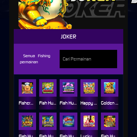
JOKER
Semua
Fishing
permainan
Fisherman's Wharf
Fish Hunter Insect Paradise
Fish Hunter 2 EX-Pro
Happy Fish 5
Golden Toad Fish Hunting
Fish Hunting: Da Sheng Nao Hai
Fish Hunting: Yao Qian Shu
Fish Hunter 2 EX-Novice
Lucky Wheel
Fish Hunter Monster Awaken