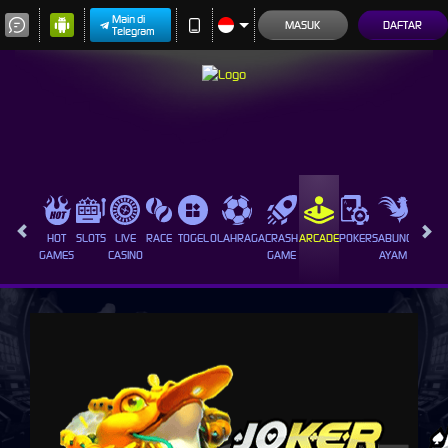
Main di
MASUK
DAFTAR
Telegram
HOT
SLOTS
LIVE
RACE
TOGEL
OLAHRAGA
CRASH
ARCADE
POKER
SABUNG
PROMO
GAMES
CASINO
GAME
AYAM