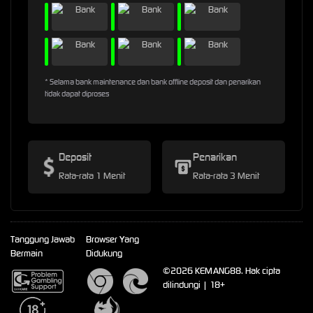
* Selama bank maintenance dan bank offline deposit dan penarikan
tidak dapat diproses
Deposit
Penarikan
Rata-rata 1 Menit
Rata-rata 3 Menit
Tanggung Jawab
Browser Yang
Bermain
Didukung
©2026 KEMANG88. Hak cipta
dilindungi | 18+