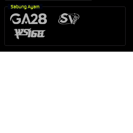
Sabung Ayam