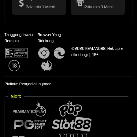
Rata-rata 1 Menit
Rata-rata 3 Menit
Tanggung Jawab
Browser Yang
Bermain
Didukung
©2026 KEMANG88. Hak cipta
dilindungi | 18+
Platform Penyedia Layanan
Slots