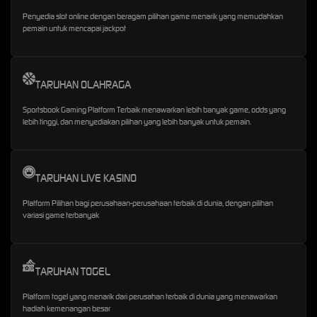
Penyedia slot online dengan beragam pilihan game menarik yang memudahkan
pemain untuk mencapai jackpot
TARUHAN OLAHRAGA
Sportsbook Gaming Platform Terbaik menawarkan lebih banyak game, odds yang
lebih tinggi, dan menyediakan pilihan yang lebih banyak untuk pemain.
TARUHAN LIVE KASINO
Platform Pilihan bagi perusahaan-perusahaan terbaik di dunia, dengan pilihan
variasi game terbanyak
TARUHAN TOGEL
Platform togel yang menarik dari perusahan terbaik di dunia yang menawarkan
hadiah kemenangan besar