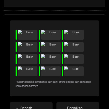
* Selama bank maintenance dan bank offline deposit dan penarikan
tidak dapat diproses
Deposit
Penarikan