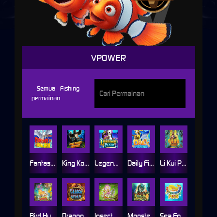
VPOWER
Semua
Fishing
permainan
Fantasy Unicorn
King Kong’s Rampage
Legendary Panda
Daily Fishing
Li Kui Pi Yu
Bird Hunter
Dragon Storm
Insect Paradise
Monster Awaken plus
Sea Food Paradise II Plus